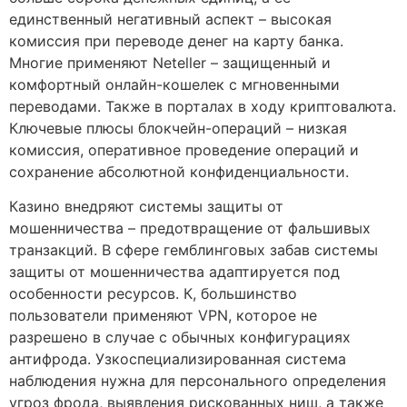
единственный негативный аспект – высокая
комиссия при переводе денег на карту банка.
Многие применяют Neteller – защищенный и
комфортный онлайн-кошелек с мгновенными
переводами. Также в порталах в ходу криптовалюта.
Ключевые плюсы блокчейн-операций – низкая
комиссия, оперативное проведение операций и
сохранение абсолютной конфиденциальности.
Казино внедряют системы защиты от
мошенничества – предотвращение от фальшивых
транзакций. В сфере гемблинговых забав системы
защиты от мошенничества адаптируется под
особенности ресурсов. К, большинство
пользователи применяют VPN, которое не
разрешено в случае с обычных конфигурациях
антифрода. Узкоспециализированная система
наблюдения нужна для персонального определения
угроз фрода, выявления рискованных ниш, а также