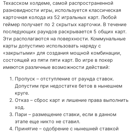
Техасском холдеме, самой распространенной
разновидности игры, используется классическая
карточная колода из 52 игральных карт. Любой
геймер получает по 2 скрытых карточки. В течение
последующих раундов раскрывается 5 общих карт.
Эти располагаются на поверхности. Коммунальные
карты допустимо использовать наряду с
«закрытыми» для создания мощной комбинации,
состоящей из пяти пяти карт. Во игре в покер
имеются различные возможности действий:
Пропуск – отступление от раунда ставок.
Допустим при недостатке бетов в нынешнем
круге.
Отказ – сброс карт и лишение права выполнить
ход.
Пари – размещение ставки, если в данном
этапе еще никто не ставил.
Принятие – одобрение с нынешней ставкой