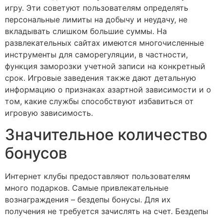
игру. Эти советуют пользователям определять
персональные лимиты на добычу и неудачу, не
вкладывать слишком большие суммы. На
развлекательных сайтах имеются многочисленные
инструменты для саморегуляции, в частности,
функция заморозки учетной записи на конкретный
срок. Игровые заведения также дают детальную
информацию о признаках азартной зависимости и о
том, какие службы способствуют избавиться от
игровую зависимость.
Значительное количество
бонусов
Интернет клубы предоставляют пользователям
много подарков. Самые привлекательные
вознаграждения – бездепы бонусы. Для их
получения не требуется зачислять на счет. Бездепы