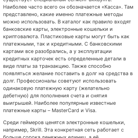
Наиболее часто всего он обозначается «Касса». Там
представлено, какие именно платежные методы
можно использовать. В каталог как правило входят
банковские карты, электронные кошельки и
криптовалюта. Пластиковые карты могут быть как
платежными, так и кредитными. С банковскими
картами все разобрались, а у эксплуатации
кредитных карточек есть определенные детали в
виде платы за транзакцию. Также способно
появляться желание поставить в долг на средства в
долг. Профессионалы советуют использовать
одинаковую платежную карту (желательно
дебетную) для пополнения счета и снятия
выигрышей. Наиболее популярные известные
платежные карты – MasterCard и Visa.
Среди геймеров ценятся электронные кошельки,
например, Skrill. Эта конкретная сеть работает с
больше сорока денежных единиц, а её