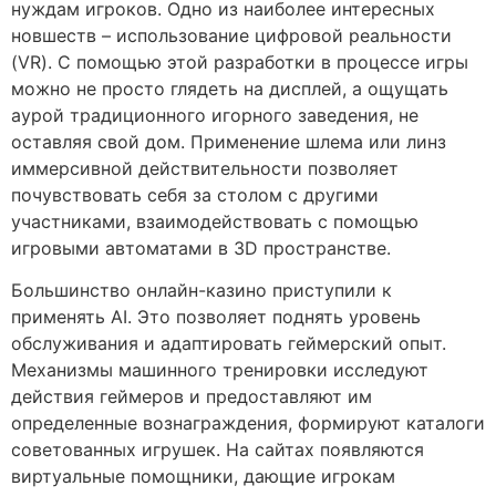
нуждам игроков. Одно из наиболее интересных
новшеств – использование цифровой реальности
(VR). С помощью этой разработки в процессе игры
можно не просто глядеть на дисплей, а ощущать
аурой традиционного игорного заведения, не
оставляя свой дом. Применение шлема или линз
иммерсивной действительности позволяет
почувствовать себя за столом с другими
участниками, взаимодействовать с помощью
игровыми автоматами в 3D пространстве.
Большинство онлайн-казино приступили к
применять AI. Это позволяет поднять уровень
обслуживания и адаптировать геймерский опыт.
Механизмы машинного тренировки исследуют
действия геймеров и предоставляют им
определенные вознаграждения, формируют каталоги
советованных игрушек. На сайтах появляются
виртуальные помощники, дающие игрокам