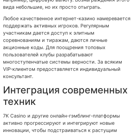
вида небольшие, но их просто отыграть.
Любое качественное интернет-казино намеревается
поддержать активных игроков. Регулярным
участникам дается доступ к элитным
соревнованиям и тиражам, даются личные
акционные коды. Для поощрения топовых
пользователей клубы разрабатывают
многоступенчатые системы верности. За всяким
VIP-клиентом предоставляется индивидуальный
консультант.
Интеграция современных
техник
7K Casino и другие онлайн-гэмблинг-платформы
активно прогрессируют и интегрируют новые
инновации, чтобы подстраиваться к растущим