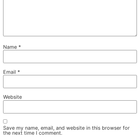
Name
*
Email
*
Website
Save my name, email, and website in this browser for
the next time I comment.