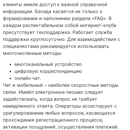
клиенты имели доступ к важной справочной
информации. Беседа касается не только о
формировании и наполнении раздела «FAQ». В
каждом респектабельном собой интернет-клубе
присутствует техподдержка. Работает служба
поддержки круглосуточно. Для взаимодействия с
специалистами рекомендуется использовать
многочисленные методы:
многоканальный устройство
цифровую корреспонденцию
онлайн чат.
Чат и мобильный – наиболее скоростные методы
связи. Имейл электронное письмо следует
задействовать, когда вопрос не требует
немедленного ответа. Операторы ассистируют с
урегулированием любых вопросов, касающихся
прохождения регистрационного процесса,
активации поощрений, осуществления платежей.