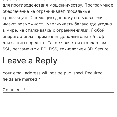
для противодействия мошенничеству. Программное
обеспечение не ограничивает глобальные
транзакции. С помощью данному пользователи
имеют возможность увеличивать баланс где угодно
в мире, не сталкиваясь с ограничениями. Любой
оператор оплат применяет дополнительный софт
для защиты средств. Такое является стандартом
SSL, регламентом PCI DSS, технологией 3D-Secure.
Leave a Reply
Your email address will not be published.
Required
fields are marked
*
Comment
*