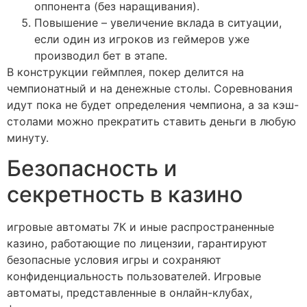
оппонента (без наращивания).
Повышение – увеличение вклада в ситуации,
если один из игроков из геймеров уже
производил бет в этапе.
В конструкции геймплея, покер делится на
чемпионатный и на денежные столы. Соревнования
идут пока не будет определения чемпиона, а за кэш-
столами можно прекратить ставить деньги в любую
минуту.
Безопасность и
секретность в казино
игровые автоматы 7К и иные распространенные
казино, работающие по лицензии, гарантируют
безопасные условия игры и сохраняют
конфиденциальность пользователей. Игровые
автоматы, представленные в онлайн-клубах,