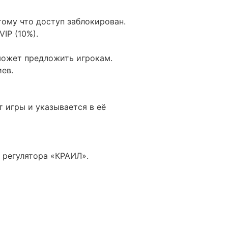
тому что доступ заблокирован.
IP (10%).
 может предложить игрокам.
ев.
т игры и указывается в её
 регулятора «КРАИЛ».