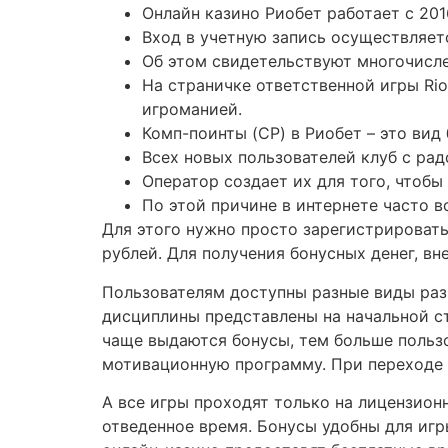
Онлайн казино Риобет работает с 201
Вход в учетную запись осуществляет
Об этом свидетельствуют многочисле
На страничке ответственной игры Ri
игроманией.
Комп-поинты (CP) в Риобет – это вид
Всех новых пользователей клуб с ра
Оператор создает их для того, чтобы
По этой причине в интернете часто 
Для этого нужно просто зарегистрировать
рублей. Для получения бонусных денег, вн
Пользователям доступны разные виды разв
дисциплины представлены на начальной ст
чаще выдаются бонусы, тем больше поль
мотивационную программу. При переходе н
А все игры проходят только на лицензио
отведенное время. Бонусы удобны для игры