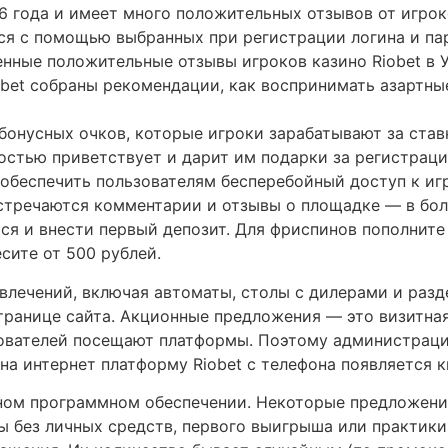
6 года и имеет много положительных отзывов от игрок
ся с помощью выбранных при регистрации логина и па
нные положительные отзывы игроков казино Riobet в У
obet собраны рекомендации, как воспринимать азартны
 бонусных очков, которые игроки зарабатывают за став
достью приветствует и дарит им подарки за регистраци
 обеспечить пользователям бесперебойный доступ к иг
встречаются комментарии и отзывы о площадке — в бо
ся и внести первый депозит. Для фриспинов пополните
есите от 500 рублей.
лечений, включая автоматы, столы с дилерами и разд
ранице сайта. Акционные предложения ― это визитная
зователей посещают платформы. Поэтому администрац
а интернет платформу Riobet с телефона появляется к
нном программном обеспечении. Некоторые предложени
 без личных средств, первого выигрыша или практики.