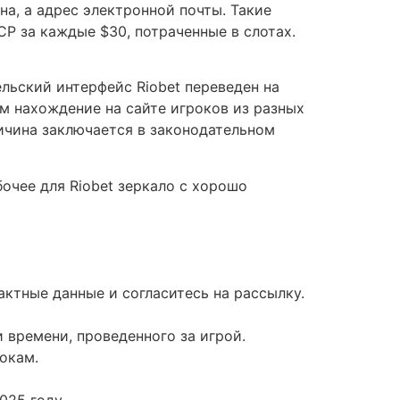
а, а адрес электронной почты. Такие
CP за каждые $30, потраченные в слотах.
льский интерфейс Riobet переведен на
м нахождение на сайте игроков из разных
ричина заключается в законодательном
очее для Riobet зеркало с хорошо
ктные данные и согласитесь на рассылку.
 времени, проведенного за игрой.
окам.
025 году.