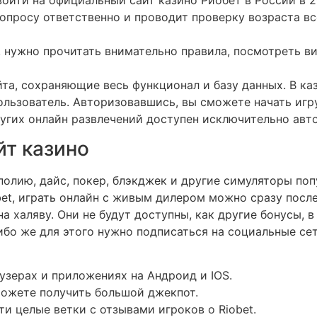
опросу ответственно и проводит проверку возраста в
 нужно прочитать внимательно правила, посмотреть ви
та, сохраняющие весь функционал и базу данных. В ка
ользователь. Авторизовавшись, вы сможете начать игру
угих онлайн развлечений доступен исключительно авт
йт казино
полию, дайс, покер, блэкджек и другие симуляторы по
bet, играть онлайн с живым дилером можно сразу посл
 халяву. Они не будут доступны, как другие бонусы, в
ибо же для этого нужно подписаться на социальные сет
узерах и приложениях на Андроид и IOS.
сможете получить большой джекпот.
и целые ветки с отзывами игроков о Riobet.