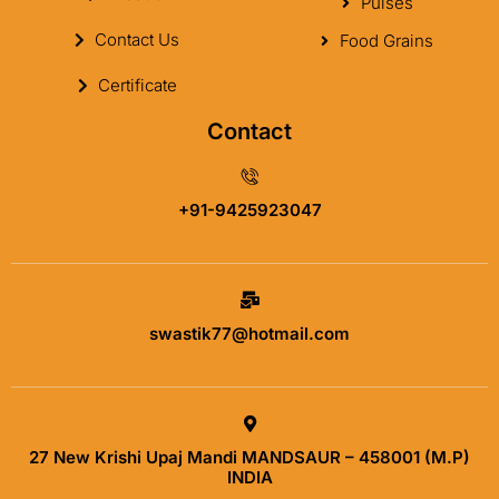
Pulses
Contact Us
Food Grains
Certificate
Contact
+91-9425923047
swastik77@hotmail.com
27 New Krishi Upaj Mandi MANDSAUR – 458001 (M.P)
INDIA