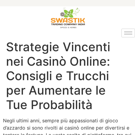
Strategie Vincenti
nei Casinò Online:
Consigli e Trucchi
per Aumentare le
Tue Probabilità
Negli ultimi anni, sempre più appassionati di gioco
d’azzardo si sono rivolti ai casinò online per divertirsi e