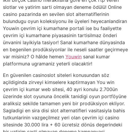
ikili birçok casino meraklisina göre en çok rtp veren
slotlar ve yatirim sarti olmayan deneme ödülü! Online
casino pazarinda en sevilen slot alternatiflerinin
bulundugu oyun koleksiyonu ile üyeleri heyecanlandiran
Youwin çevrim içi kumarhane portali ise bu faaliyette
çevrim içi kumarhane piyasasinin tartisilmaz önderi
ünvanini layikiyla tasiyor! Sanal kumarhane dünyasinda
en begenilen prodüksiyonlar ile neseli saatler geçirmeye
var misiniz? O hâlde hemen
Youwin
sanal kumar
platformuna ugramaniz yeterli olacaktir!
En güvenilen casinoslot siteleri konusundan söz
açildiginda zirveyi kimselere kaptirmayan You win
çevrim içi kumar web sitesi, 40 ayri konulu 2.700ün
üzerinde slot oyununa öncelik tanidigi oyun portföyüne
araliksiz sekilde tamamen yeni bir prodüksiyon ekliyor.
Sagladigi en sira disi slot alternatifleri vasitasiyla bahis
tutkunlarinin vazgeçilmez yeri olan çevrim içi casino
sitesinde 30.000 lira + 60 ücretsiz dönüs degerindeki
bir yatirim sarti olmayan deneme kampanyasi