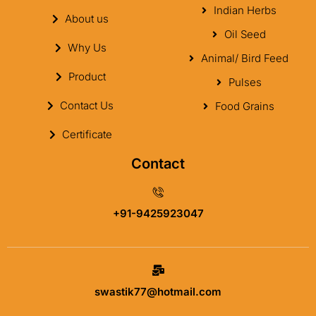
Indian Herbs
About us
Oil Seed
Why Us
Animal/ Bird Feed
Product
Pulses
Contact Us
Food Grains
Certificate
Contact
+91-9425923047
swastik77@hotmail.com