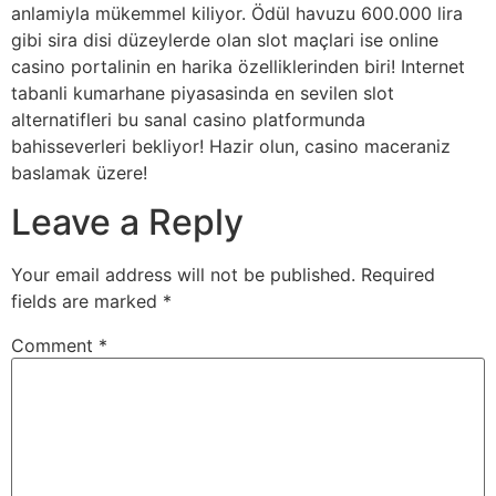
anlamiyla mükemmel kiliyor. Ödül havuzu 600.000 lira
gibi sira disi düzeylerde olan slot maçlari ise online
casino portalinin en harika özelliklerinden biri! Internet
tabanli kumarhane piyasasinda en sevilen slot
alternatifleri bu sanal casino platformunda
bahisseverleri bekliyor! Hazir olun, casino maceraniz
baslamak üzere!
Leave a Reply
Your email address will not be published.
Required
fields are marked
*
Comment
*